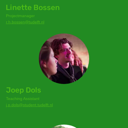
Linette Bossen
Projectmanager
r.h.bossen@tudelft.nl
Joep Dols
Teaching Assistant
j.p.dols@student.tudelft.nl