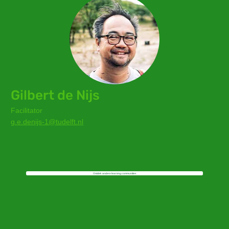
Gilbert de Nijs
Facilitator
g.e.denijs-1@tudelft.nl
Ontdek andere learning communities