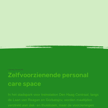
Learning Community
Zelfvoorzienende personal
care space
In het stadspark voor treinstation Den Haag Centraal, langs
de Laan van Reagan en Gorbatsjov, worden maaltijden
verstrekt aan dak- en thuislozen, maar de voorzieningen